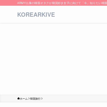
ARMY出身の韓国オタクが韓国好き女子に向けて「今」知りたい韓
KOREARKIVE
ホーム
韓国旅行