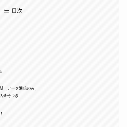
目次
る
SIM（データ通信のみ）
電話番号つき
！