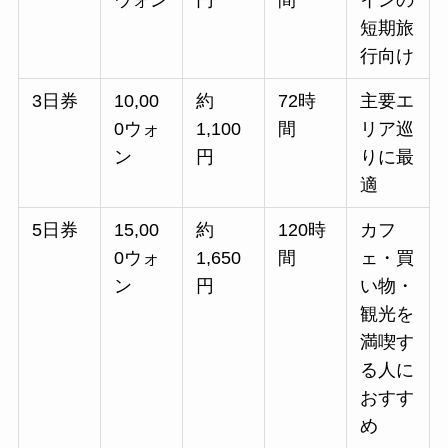
ウォン
円
間
インの
短期旅
行向け
3日券
10,00
約
72時
主要エ
0ウォ
1,100
間
リア巡
ン
円
りに最
適
5日券
15,00
約
120時
カフ
0ウォ
1,650
間
ェ・買
ン
円
い物・
観光を
満喫す
る人に
おすす
め