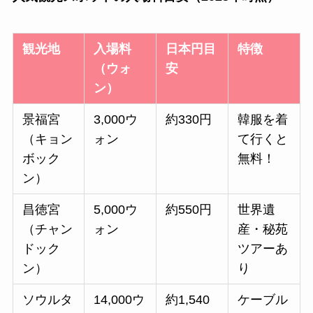
観光地
入場料
日本円目
特徴
（ウォ
安
ン）
景福宮
3,000ウ
約330円
韓服を着
（キョン
ォン
て行くと
ボック
無料！
ン）
昌徳宮
5,000ウ
約550円
世界遺
（チャン
ォン
産・秘苑
ドック
ツアーあ
ン）
り
ソウルタ
14,000ウ
約1,540
ケーブル