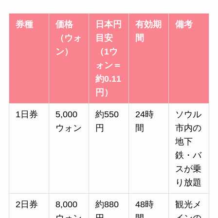
券種
価格
日本円
有効期
備考
（ウォ
目安
間
ン）
（1ウ
ォン＝
約0.11
円）
1日券
5,000
約550
24時
ソウル
ウォン
円
間
市内の
地下
鉄・バ
スが乗
り放題
2日券
8,000
約880
48時
観光メ