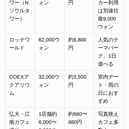
ワー（N
ォン
円
カー利用
ソウルタ
は別途往
ワー）
復9,000
ウォン
ロッテワ
62,000ウ
約6,800
人気のテ
ールド
ォン
円
ーマパー
ク、1日
遊べる
COEXア
32,000ウ
約3,500
室内デー
クアリウ
ォン
円
ト・雨の
ム
日におす
すめ
弘大・江
1店舗約
約660〜
写真映え
南カフェ
6,000〜
880円
カフェ多