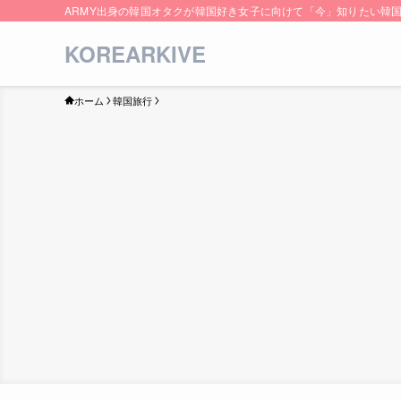
ARMY出身の韓国オタクが韓国好き女子に向けて「今」知りたい韓
KOREARKIVE
ホーム
韓国旅行