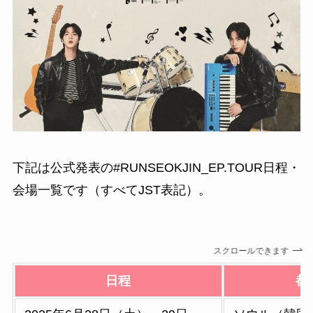
下記は公式発表の#RUNSEOKJIN_EP.TOUR日程・
会場一覧です（すべてJST表記）。
スクロールできます
日程
都