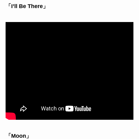
「I’ll Be There」
「Moon」