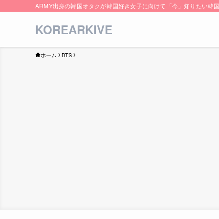
ARMY出身の韓国オタクが韓国好き女子に向けて「今」知りたい韓
KOREARKIVE
ホーム
BTS