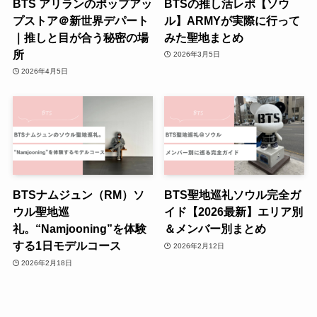
BTS アリランのポップアッ
BTSの推し活レポ【ソウ
プストア＠新世界デパート
ル】ARMYが実際に行って
｜推しと目が合う秘密の場
みた聖地まとめ
所
2026年3月5日
2026年4月5日
BTSナムジュン（RM）ソ
BTS聖地巡礼ソウル完全ガ
ウル聖地巡
イド【2026最新】エリア別
礼。“Namjooning”を体験
＆メンバー別まとめ
する1日モデルコース
2026年2月12日
2026年2月18日