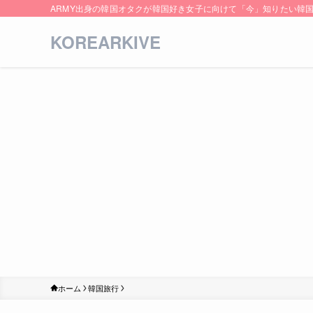
ARMY出身の韓国オタクが韓国好き女子に向けて「今」知りたい韓
KOREARKIVE
ホーム
韓国旅行