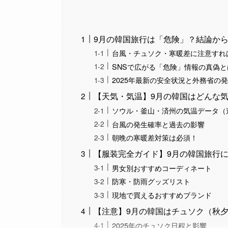
9月の韓国旅行は「危険」？結論か
台風・チュソク・寒暖差に注意すれ
SNSで広がる「危険」情報の真偽と
2025年最新の安全状況と外務省の
【天気・気温】9月の韓国はどんな
ソウル・釜山・済州の気温データ（
台風の発生確率と過去の影響
朝晩の寒暖差対策は必須！
【服装完全ガイド】9月の韓国旅行
男女別おすすめコーディネート
防寒・防雨グッズリスト
現地で買えるおすすめブランド
【注意】9月の韓国はチュソク（秋
2025年のチュソク日程と影響