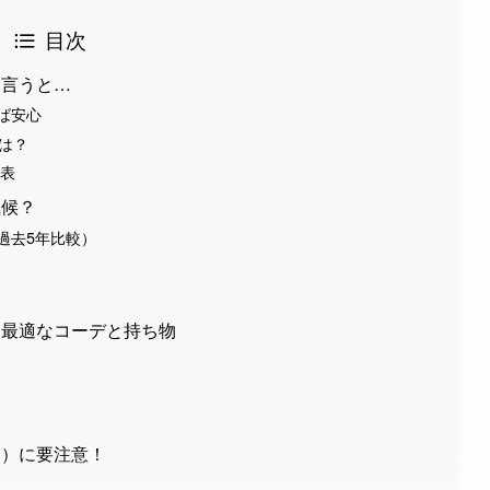
目次
ら言うと…
ば安心
は？
発表
気候？
過去5年比較）
に最適なコーデと持ち物
夕）に要注意！