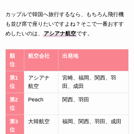
カップルで韓国へ旅行するなら、もちろん飛行機
も並び席で座りたいですよね？そこで一番おすす
めしたいのは、
アシアナ航空
です。
順
航空会社
出発地
位
第1
アシアナ
宮崎、福岡、関西、羽
位
航空
田、成田
第2
Peach
関西、羽田
位
第3
大韓航空
福岡、関西、羽田、成田
位