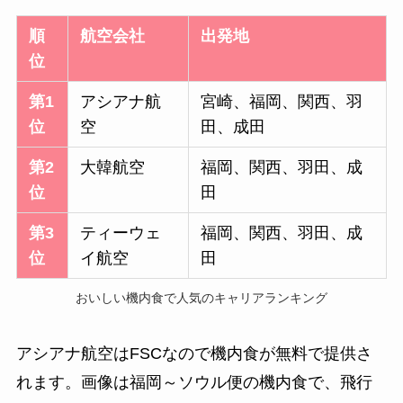
順
航空会社
出発地
位
第1
アシアナ航
宮崎、福岡、関西、羽
位
空
田、成田
第2
大韓航空
福岡、関西、羽田、成
位
田
第3
ティーウェ
福岡、関西、羽田、成
位
イ航空
田
おいしい機内食で人気のキャリアランキング
アシアナ航空はFSCなので機内食が無料で提供さ
れます。画像は福岡～ソウル便の機内食で、飛行