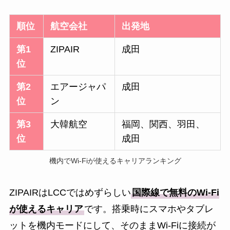
順位
航空会社
出発地
第1
ZIPAIR
成田
位
第2
エアージャパ
成田
位
ン
第3
大韓航空
福岡、関西、羽田、
位
成田
機内でWi-Fiが使えるキャリアランキング
ZIPAIRはLCCではめずらしい
国際線で無料のWi-Fi
が使えるキャリア
です。搭乗時にスマホやタブレ
ットを機内モードにして、そのままWi-Fiに接続が