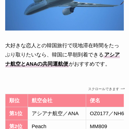
大好きな恋人との韓国旅行で現地滞在時間をたっ
ぷり取りたいなら、韓国に早朝到着できる
アシア
ナ航空とANAの共同運航便
がおすすめです。
スクロールできます
順位
航空会社
便名
第1位
アシアナ航空／ANA
OZ0177／NH68
第2位
Peach
MM809