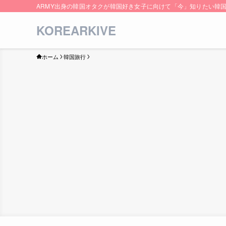
ARMY出身の韓国オタクが韓国好き女子に向けて「今」知りたい韓
KOREARKIVE
ホーム
韓国旅行