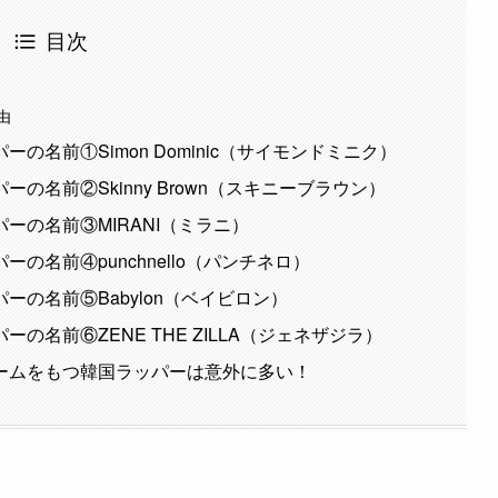
目次
由
名前①Simon Dominic（サイモンドミニク）
の名前②Skinny Brown（スキニーブラウン）
ーの名前③MIRANI（ミラニ）
の名前④punchnello（パンチネロ）
の名前⑤Babylon（ベイビロン）
名前⑥ZENE THE ZILLA（ジェネザジラ）
ームをもつ韓国ラッパーは意外に多い！