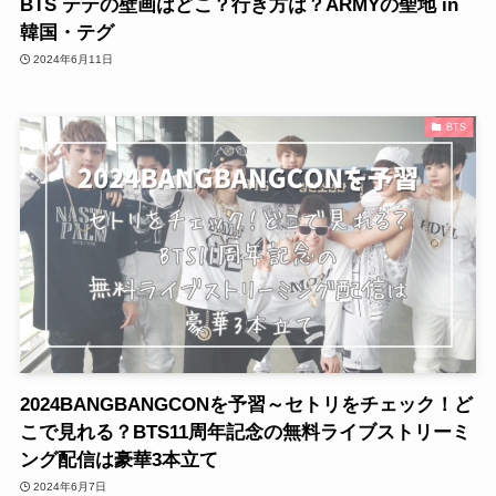
BTS テテの壁画はどこ？行き方は？ARMYの聖地 in
韓国・テグ
2024年6月11日
BTS
2024BANGBANGCONを予習～セトリをチェック！ど
こで見れる？BTS11周年記念の無料ライブストリーミ
ング配信は豪華3本立て
2024年6月7日